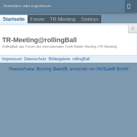
Anmelden oder registrieren
Startseite
Forum
TR-Meeting
Smileys
TR-Meeting@rollingBall
RollingBall, das Forum des internationalen Tomb Raider Meeting (TR-Meeting)
Impressum
Datenschutz
Bildergalerie
rollingBall
Forensoftware:
Burning Board®
, entwickelt von
WoltLab® GmbH