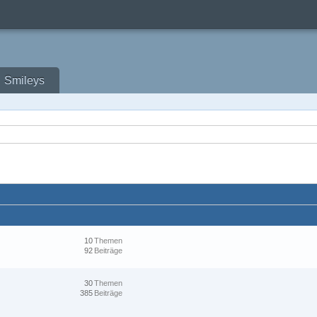
Smileys
10
Themen
92
Beiträge
30
Themen
385
Beiträge