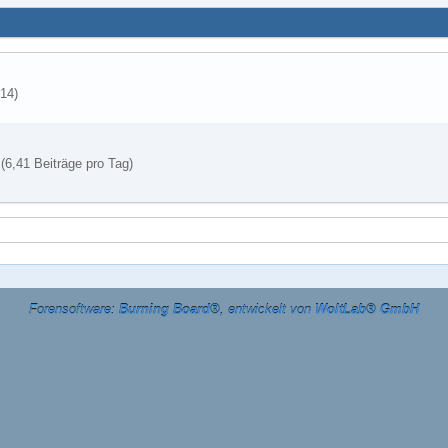
014
)
(6,41 Beiträge pro Tag)
Forensoftware:
Burning Board®
, entwickelt von
WoltLab® GmbH