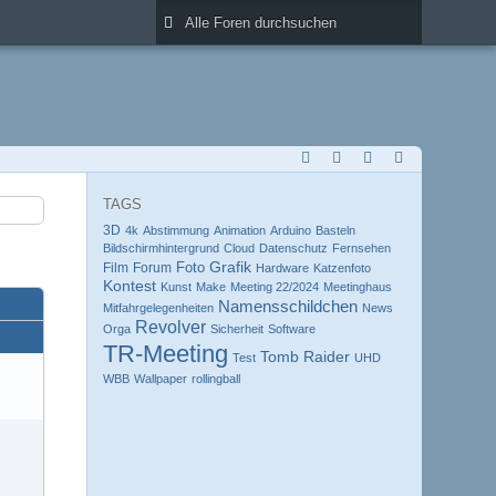
TAGS
3D
4k
Abstimmung
Animation
Arduino
Basteln
Bildschirmhintergrund
Cloud
Datenschutz
Fernsehen
Grafik
Foto
Film
Forum
Hardware
Katzenfoto
Kontest
Kunst
Make
Meeting 22/2024
Meetinghaus
Namensschildchen
Mitfahrgelegenheiten
News
Revolver
Orga
Sicherheit
Software
TR-Meeting
Tomb Raider
Test
UHD
WBB
Wallpaper
rollingball