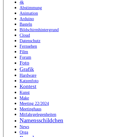
4k
Abstimmung
Animation
Arduino
Basteln
Bildschirmhintergrund
Cloud
Datenschutz
Fernsehen
Film
Forum
Foto
Grafik
Hardware
Katzenfoto
Kontest
Kunst
Make
Meeting 22/2024
Meetinghaus
Mitfahrgelegenheiten
Namensschildchen
News
Orga