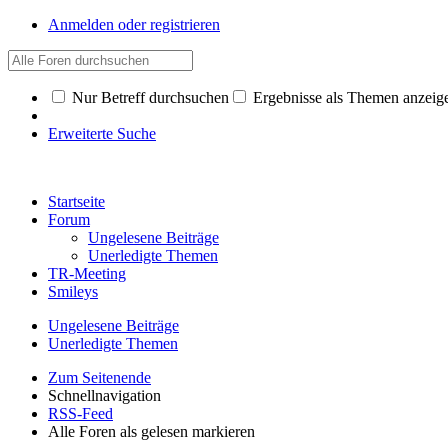
Anmelden oder registrieren
Nur Betreff durchsuchen
Ergebnisse als Themen anzeig
Erweiterte Suche
Startseite
Forum
Ungelesene Beiträge
Unerledigte Themen
TR-Meeting
Smileys
Ungelesene Beiträge
Unerledigte Themen
Zum Seitenende
Schnellnavigation
RSS-Feed
Alle Foren als gelesen markieren