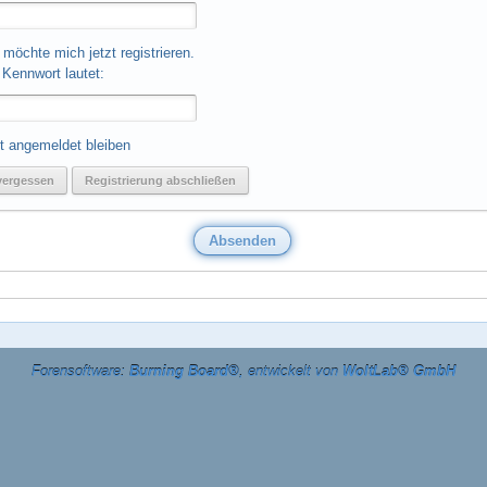
 möchte mich jetzt registrieren.
Kennwort lautet:
t angemeldet bleiben
vergessen
Registrierung abschließen
Forensoftware:
Burning Board®
, entwickelt von
WoltLab® GmbH