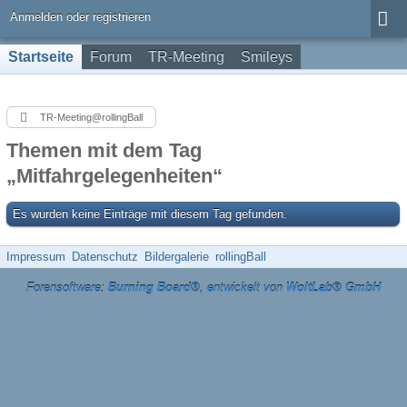
Anmelden oder registrieren
Startseite
Forum
TR-Meeting
Smileys
TR-Meeting@rollingBall
Themen mit dem Tag
„Mitfahrgelegenheiten“
Es wurden keine Einträge mit diesem Tag gefunden.
Impressum
Datenschutz
Bildergalerie
rollingBall
Forensoftware:
Burning Board®
, entwickelt von
WoltLab® GmbH