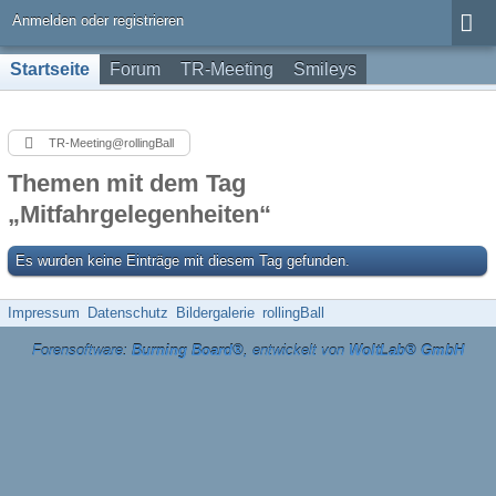
Anmelden oder registrieren
Startseite
Forum
TR-Meeting
Smileys
TR-Meeting@rollingBall
Themen mit dem Tag
„Mitfahrgelegenheiten“
Es wurden keine Einträge mit diesem Tag gefunden.
Impressum
Datenschutz
Bildergalerie
rollingBall
Forensoftware:
Burning Board®
, entwickelt von
WoltLab® GmbH