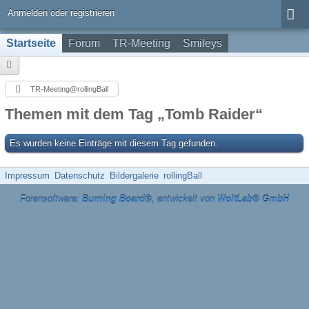
Anmelden oder registrieren
Startseite
Forum
TR-Meeting
Smileys
TR-Meeting@rollingBall
Themen mit dem Tag „Tomb Raider“
Es wurden keine Einträge mit diesem Tag gefunden.
Impressum
Datenschutz
Bildergalerie
rollingBall
Forensoftware:
Burning Board®
, entwickelt von
WoltLab® GmbH