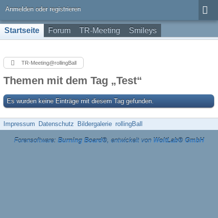
Anmelden oder registrieren
Startseite
Forum
TR-Meeting
Smileys
TR-Meeting@rollingBall
Themen mit dem Tag „Test“
Es wurden keine Einträge mit diesem Tag gefunden.
Impressum
Datenschutz
Bildergalerie
rollingBall
Forensoftware:
Burning Board®
, entwickelt von
WoltLab® GmbH