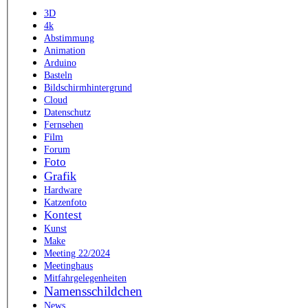
3D
4k
Abstimmung
Animation
Arduino
Basteln
Bildschirmhintergrund
Cloud
Datenschutz
Fernsehen
Film
Forum
Foto
Grafik
Hardware
Katzenfoto
Kontest
Kunst
Make
Meeting 22/2024
Meetinghaus
Mitfahrgelegenheiten
Namensschildchen
News