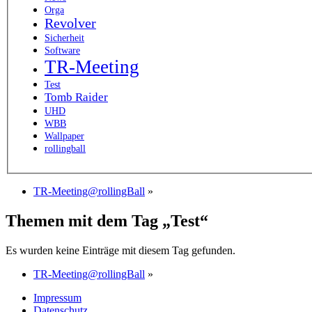
Orga
Revolver
Sicherheit
Software
TR-Meeting
Test
Tomb Raider
UHD
WBB
Wallpaper
rollingball
TR-Meeting@rollingBall
»
Themen mit dem Tag „Test“
Es wurden keine Einträge mit diesem Tag gefunden.
TR-Meeting@rollingBall
»
Impressum
Datenschutz