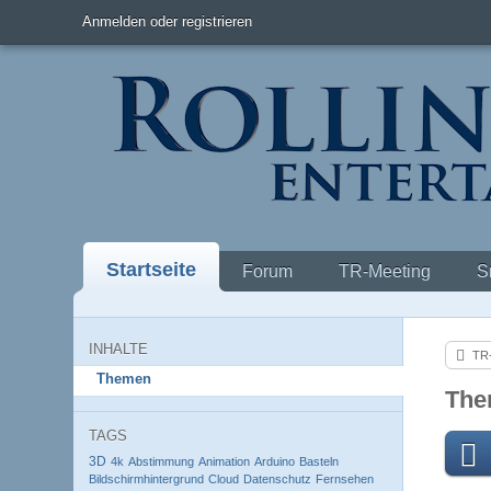
Anmelden oder registrieren
Startseite
Forum
TR-Meeting
S
INHALTE
TR-
Themen
The
TAGS
3D
4k
Abstimmung
Animation
Arduino
Basteln
Bildschirmhintergrund
Cloud
Datenschutz
Fernsehen