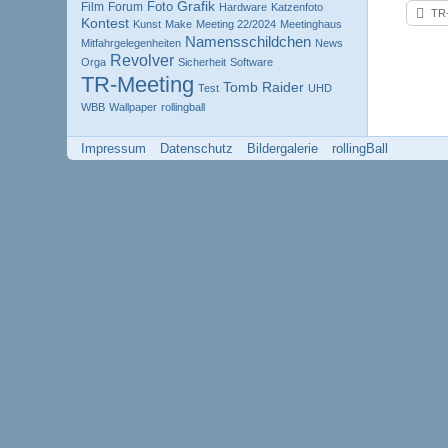
Grafik
Foto
Film
Forum
Hardware
Katzenfoto
TR-
Kontest
Kunst
Make
Meeting 22/2024
Meetinghaus
Namensschildchen
Mitfahrgelegenheiten
News
Revolver
Orga
Sicherheit
Software
TR-Meeting
Tomb Raider
Test
UHD
WBB
Wallpaper
rollingball
Impressum
Datenschutz
Bildergalerie
rollingBall