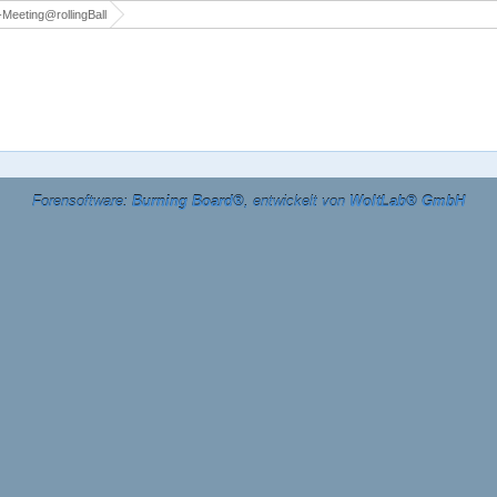
Meeting@rollingBall
Forensoftware:
Burning Board®
, entwickelt von
WoltLab® GmbH