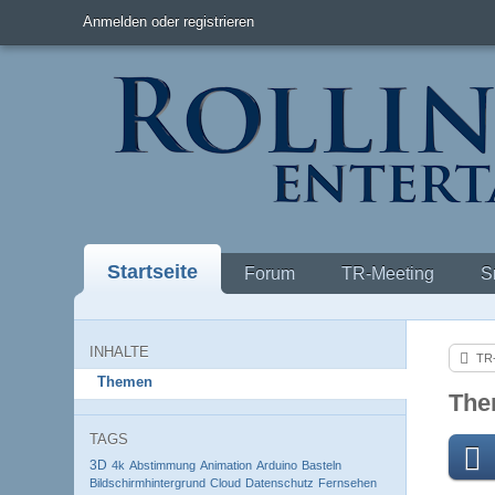
Anmelden oder registrieren
Startseite
Forum
TR-Meeting
S
INHALTE
TR-
Themen
The
TAGS
3D
4k
Abstimmung
Animation
Arduino
Basteln
Bildschirmhintergrund
Cloud
Datenschutz
Fernsehen