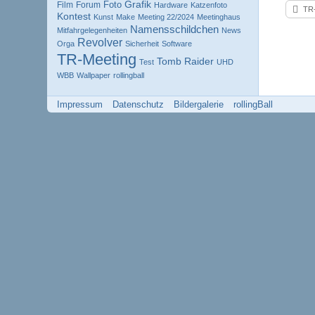
Grafik
Foto
Film
Forum
Hardware
Katzenfoto
TR-
Kontest
Kunst
Make
Meeting 22/2024
Meetinghaus
Namensschildchen
Mitfahrgelegenheiten
News
Revolver
Orga
Sicherheit
Software
TR-Meeting
Tomb Raider
Test
UHD
WBB
Wallpaper
rollingball
Impressum
Datenschutz
Bildergalerie
rollingBall