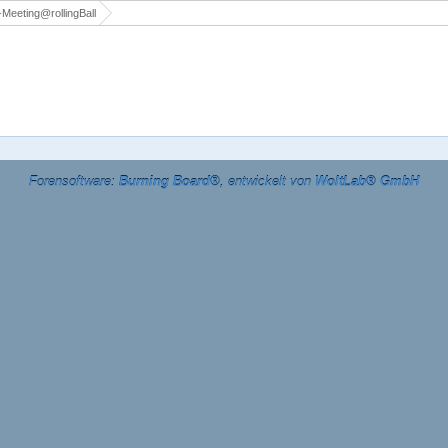
Meeting@rollingBall
Forensoftware:
Burning Board®
, entwickelt von
WoltLab® GmbH