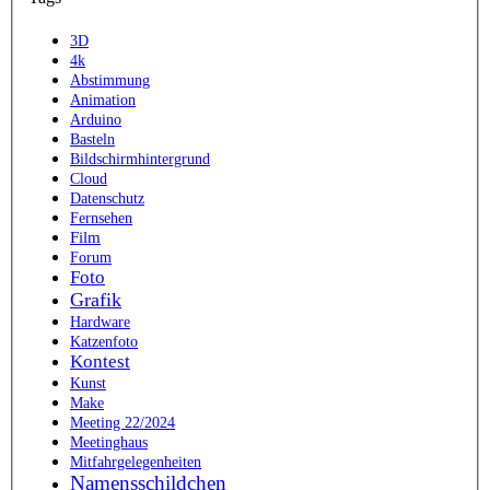
3D
4k
Abstimmung
Animation
Arduino
Basteln
Bildschirmhintergrund
Cloud
Datenschutz
Fernsehen
Film
Forum
Foto
Grafik
Hardware
Katzenfoto
Kontest
Kunst
Make
Meeting 22/2024
Meetinghaus
Mitfahrgelegenheiten
Namensschildchen