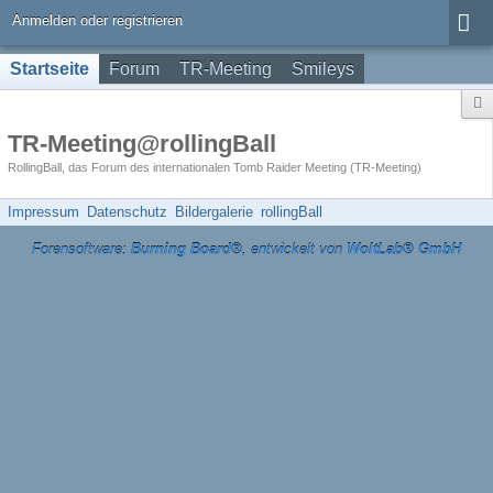
Anmelden oder registrieren
Startseite
Forum
TR-Meeting
Smileys
TR-Meeting@rollingBall
RollingBall, das Forum des internationalen Tomb Raider Meeting (TR-Meeting)
Impressum
Datenschutz
Bildergalerie
rollingBall
Forensoftware:
Burning Board®
, entwickelt von
WoltLab® GmbH